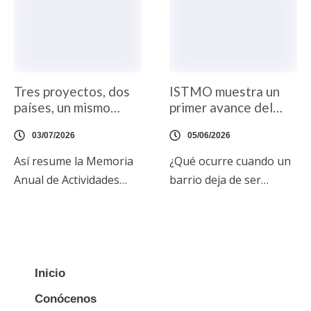
Tres proyectos, dos
ISTMO muestra un
países, un mismo
primer avance del
compromiso
documental «Última
03/07/2026
05/06/2026
Parada: Son Roca»
Así resume la Memoria
¿Qué ocurre cuando un
Anual de Actividades
barrio deja de ser
2025 que presentamos
contado por otros y
esta semana ante el
empieza a narrarse a sí
Patronato de la
mismo? Esta es una de
Fundación Othman Ktiri
las cuestiones que
en su primera reunión
atraviesa ISTMO –
Inicio
del año. Un encuentro
Archivo Humano de un
Conócenos
que supone siempre un
Barrio, porque a veces