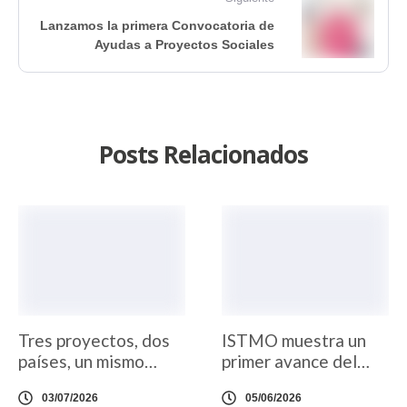
Lanzamos la primera Convocatoria de
Ayudas a Proyectos Sociales
Posts Relacionados
Tres proyectos, dos
ISTMO muestra un
países, un mismo
primer avance del
compromiso
documental «Última
03/07/2026
05/06/2026
Parada: Son Roca»