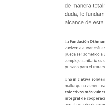
de manera total
duda, lo fundame
alcance de est
La
Fundación Othman 
vuelven a aunar esfue
pueda ser sometido a
complejo sanitario es 
pulsado para el tratami
Una
ini
ciativa solidar
mallorquina vienen rea
colectivos más vulne
integral
de cooperaci
que abarca desde
proy