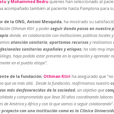
stu
y
Mohammed Bedru
quienes han seleccionado al pacien
a acompañado también al paciente hasta Pamplona para su 
r de la ONG, Antoni Mesquida
, ha mostrado su satisfacci
dación Othman Ktiri y poder
seguir dando pasos en nuestro p
iopía
donde, en colaboración con instituciones públicas locales y 
ecemo
s
atención sanitaria
,
aportamos recursos
y
realizamos 
fesionales sanitarios españoles y etíopes
; ha sido muy impo
ogo, haya podido estar presente en la operación y aprender n
mente en el pueblo etíope”.
ente de la Fundación
,
Othman Ktiri
ha asegurado que “
no 
ino que va más allá. Desde la fundación, reafirmamos nuestro
c
vos más desfavorecidas de la sociedad
, un objetivo que
comp
solidada y comprometida que lleva 30 años coordinando labores
es de América y Africa y con la que vamos a seguir colaborando
”.
 proyecto con una institución como es la Clínica Univers