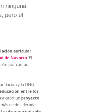
in ninguna
, pero el
ilación auricular
dad de Navarra
. El
ación por campo
Fundación y la ONG
 educación entre los
va a cabo un
proyecto
 más de dos décadas,
stro de agua potable
,