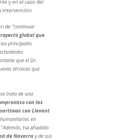
te y en el caso del
intervención.
ón de
“continuar
royecto global que
los principales
actividades
rtante que el Dr.
uevas técnicas que
se trata de una
ompromiso con las
artimos con Llevant
 humanitarias en
 “
Además
, ha añadido
idad de Navarra
y de sus