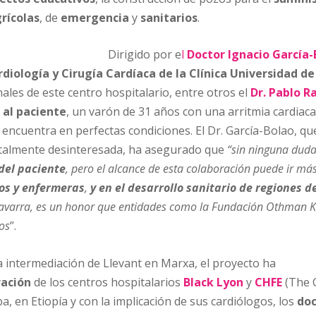
rícolas
, de
emergencia
y
sanitarios
.
Dirigido por e
l
Doctor Ignacio García-
rdio
logía y Cirugía Cardíaca de la Clínica Universidad d
ales de este centro hospitalario, entre otros el
Dr. Pablo 
al paciente
, un varón de 31 años con una arritmia cardiac
 encuentra en perfectas condiciones. El Dr. García-Bolao, q
otalmente desinteresada, ha asegurado que
“sin ninguna duda
del paciente
, pero el alcance de esta colaboración puede ir más
os y enfermeras
,
y en el desarrollo sanitario de regiones 
Navarra, es un honor que entidades como la Fundación Othman Kt
os
”.
la intermediación de Llevant en Marxa, el proyecto ha
ración
de los centros hospitalarios
Black Lyon
y
CHFE
(The C
a, en Etiopía y con la implicación de sus cardiólogos, los
do