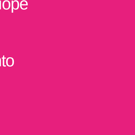
íope
nto