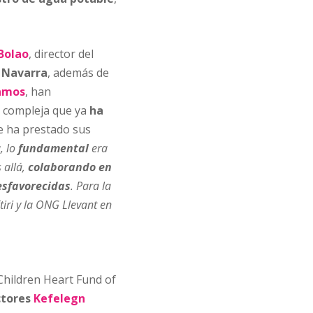
Bolao
, director del
e Navarra
, además de
Ramos
, han
a compleja que ya
ha
ue ha prestado sus
, lo
fundamental
era
 allá,
colaborando en
desfavorecidas
. Para la
iri y la ONG Llevant en
hildren Heart Fund of
ctores
Kefelegn