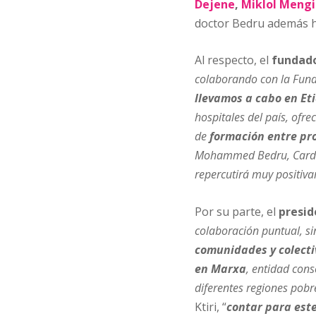
Dejene
,
Miklol Mengi
doctor Bedru además h
Al respecto, el
fundado
colaborando con la Fun
llevamos a cabo en Et
hospitales del país, ofr
de
formación entre pro
Mohammed Bedru, Cardiól
repercutirá muy positiva
Por su parte, el
presid
colaboración puntual, s
comunidades y colecti
en Marxa
, entidad con
diferentes regiones pobr
Ktiri, “
contar para este