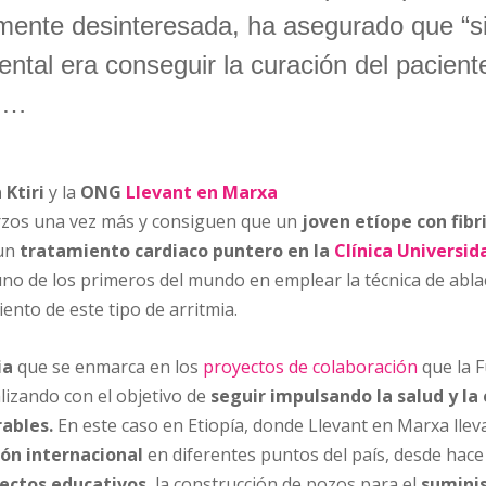
mente desinteresada, ha asegurado que “s
ntal era conseguir la curación del paciente
a …
Ktiri
y la
ONG
Llevant en Marxa
rzos una vez más y consiguen que un
joven etíope
con fibr
 un
tratamiento cardiaco puntero en la
Clínica Universi
uno de los primeros del mundo en emplear la técnica de abl
ento de este tipo de arritmia.
ia
que se enmarca en los
proyectos de colaboración
que la 
lizando con el objetivo de
seguir impulsan
do la salud y la
rables.
En este caso en Etiopía, donde Llevant en Marxa lle
ón internacional
en diferentes puntos del país, desde hace
ectos educativos
, la construcción de pozos para el
sumin
i