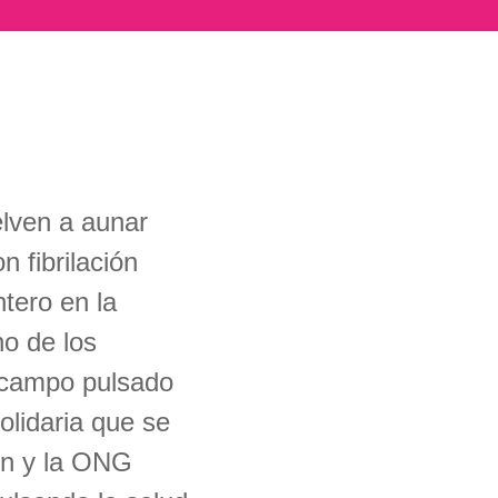
lven a aunar
 fibrilación
tero en la
no de los
r campo pulsado
solidaria que se
ón y la ONG