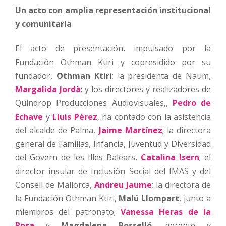
Un acto con amplia representación institucional
y comunitaria
El acto de presentación, impulsado por la
Fundación Othman Ktiri y copresidido por su
fundador,
Othman Ktiri
; la presidenta de Naüm,
Margalida Jordà
; y los directores y realizadores de
Quindrop Producciones Audiovisuales,,
Pedro de
Echave
y
Lluis Pérez
, ha contado con la asistencia
del alcalde de Palma,
Jaime Martínez
; la directora
general de Familias, Infancia, Juventud y Diversidad
del Govern de les Illes Balears,
Catalina Isern
; el
director insular de Inclusión Social del IMAS y del
Consell de Mallorca,
Andreu Jaume
; la directora de
la Fundación Othman Ktiri,
Malú Llompart
, junto a
miembros del patronato;
Vanessa Heras de la
Rosa
y
Magdalena Rosselló
, gerente y