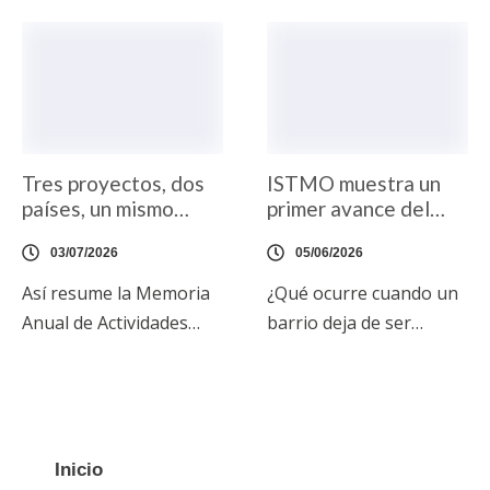
Tres proyectos, dos
ISTMO muestra un
países, un mismo
primer avance del
compromiso
documental «Última
03/07/2026
05/06/2026
Parada: Son Roca»
Así resume la Memoria
¿Qué ocurre cuando un
Anual de Actividades
barrio deja de ser
2025 que presentamos
contado por otros y
esta semana ante el
empieza a narrarse a sí
Patronato de la
mismo? Esta es una de
Fundación Othman Ktiri
las cuestiones que
en su primera reunión
atraviesa ISTMO –
Inicio