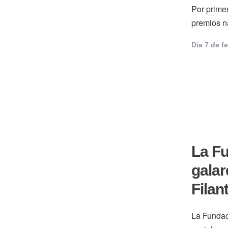
Por primer
premios n
Día 
7 de f
La Fu
galar
Filan
La Fundaci