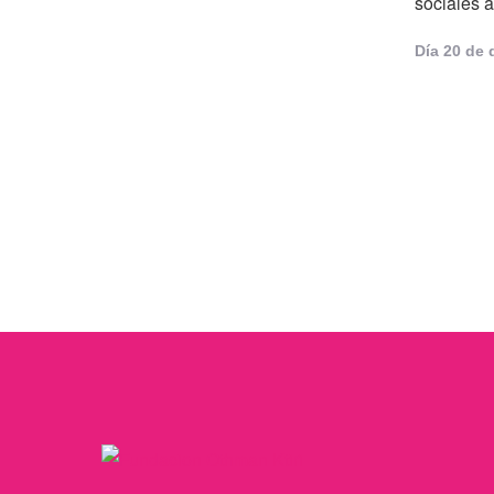
sociales a
Día 
20 de 