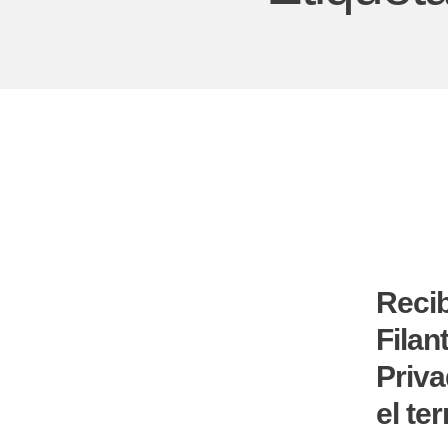
Recib
Filan
Priva
el ter