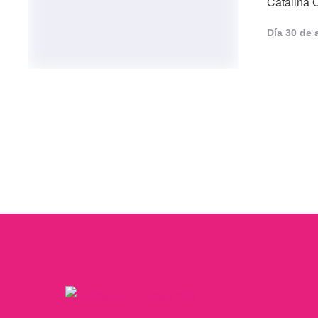
Catalina C
Día 
30 de 