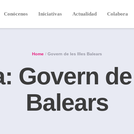
Conócenos
Iniciativas
Actualidad
Colabora
Home
/
Govern de les Illes Balears
a:
Govern de 
Balears