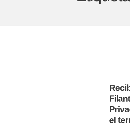
Recib
Filan
Priva
el ter