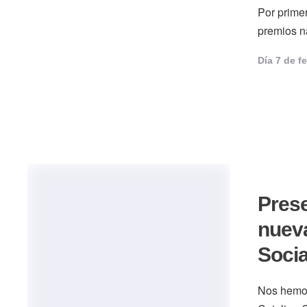
Por primer
premios n
Día 
7 de f
Prese
nueva
Socia
Nos hemos