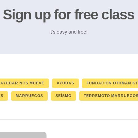
Sign up for free class
It’s easy and free!
AYUDAR NOS MUEVE
AYUDAS
FUNDACIÓN OTHMAN KT
AS
MARRUECOS
SEÍSMO
TERREMOTO MARRUECO