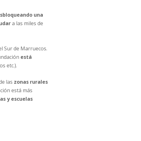
desbloqueando una
yudar
a las miles de
l Sur de Marruecos.
Fundación
está
s etc.).
de las
zonas rurales
ación está más
as y escuelas