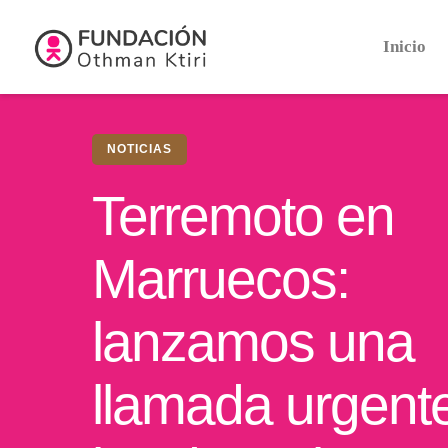
Inicio
NOTICIAS
Terremoto en
Marruecos:
lanzamos una
llamada urgent