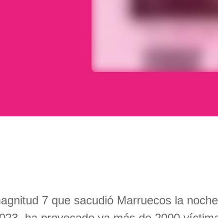
gnitud 7 que sacudió Marruecos la noche
023, ha provocado ya más de 2000 víctima