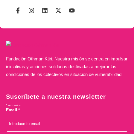
reconocer el esfuerzo
aparecen en los mapas.
colectivo. Ha sido un
Historias …
año …
Fundación Othman Ktiri. Nuestra misión se centra en impulsar
iniciativas y acciones solidarias destinadas a mejorar las
condiciones de los colectivos en situación de vulnerabilidad.
Suscríbete a nuestra newsletter
*
requerido
Email
*