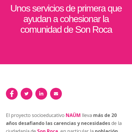
Unos servicios de primera que
ayudan a cohesionar la
comunidad de Son Roca
El proyecto socioeducativo
NAÜM
lleva
más de 20
años desafiando las carencias y necesidades
de la
ciudadanía de
Son Roca
, en particular la
población