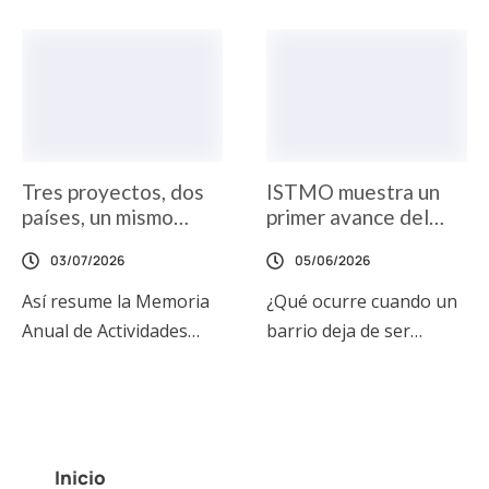
Tres proyectos, dos
ISTMO muestra un
países, un mismo
primer avance del
compromiso
documental «Última
03/07/2026
05/06/2026
Parada: Son Roca»
Así resume la Memoria
¿Qué ocurre cuando un
Anual de Actividades
barrio deja de ser
2025 que presentamos
contado por otros y
esta semana ante el
empieza a narrarse a sí
Patronato de la
mismo? Esta es una de
Fundación Othman Ktiri
las cuestiones que
Inicio
en su primera reunión
atraviesa ISTMO –